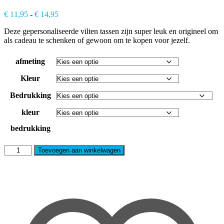
Prijsklasse:
€
11,95
-
€
14,95
€ 11,95
Deze gepersonaliseerde vilten tassen zijn super leuk en origineel om
tot
als cadeau te schenken of gewoon om te kopen voor jezelf.
€ 14,95
afmeting
Kleur
Bedrukking
kleur
bedrukking
Vilten
Toevoegen aan winkelwagen
shopper
fan-
TAS-
tisch
aantal