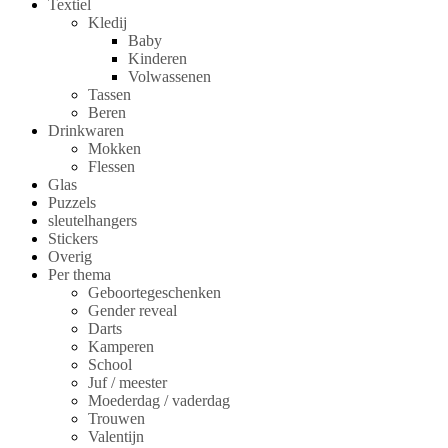
Textiel
Kledij
Baby
Kinderen
Volwassenen
Tassen
Beren
Drinkwaren
Mokken
Flessen
Glas
Puzzels
sleutelhangers
Stickers
Overig
Per thema
Geboortegeschenken
Gender reveal
Darts
Kamperen
School
Juf / meester
Moederdag / vaderdag
Trouwen
Valentijn