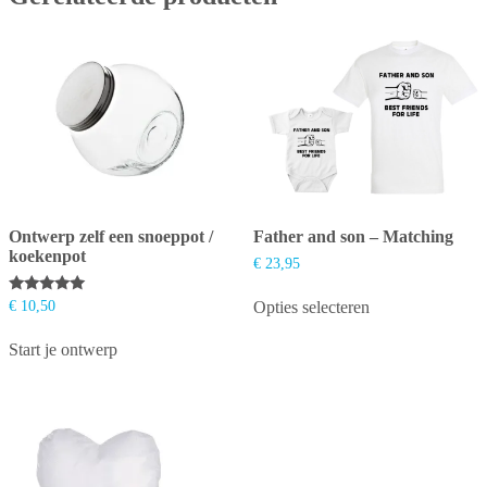
Ontwerp zelf een snoeppot /
Father and son – Matching
koekenpot
€
23,95
D
Gewaardeerd
€
10,50
Opties selecteren
p
5.00
h
uit 5
m
Start je ontwerp
v
D
o
k
g
w
o