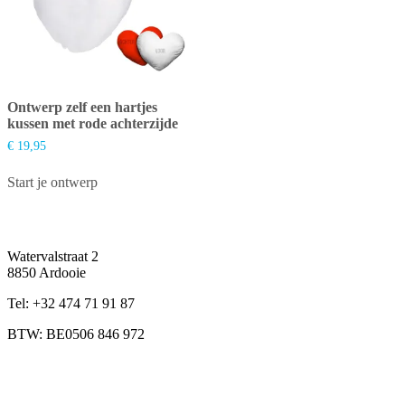
d
p
Ontwerp zelf een hartjes
kussen met rode achterzijde
€
19,95
Start je ontwerp
Watervalstraat 2
8850 Ardooie
Tel: +32 474 71 91 87
BTW: BE0506 846 972