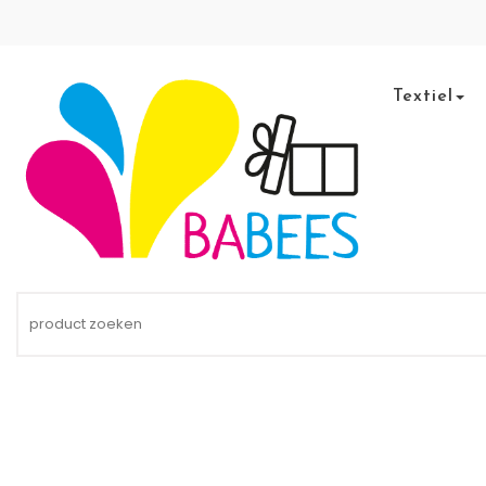
Skip to content
Textiel
BaBees