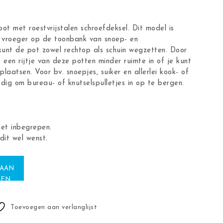
t met roestvrijstalen schroefdeksel. Dit model is
e vroeger op de toonbank van snoep- en
 kunt de pot zowel rechtop als schuin wegzetten. Door
een rijtje van deze potten minder ruimte in of je kunt
laatsen. Voor bv. snoepjes, suiker en allerlei kook- of
dig om bureau- of knutselspulletjes in op te bergen.
iet inbegrepen.
dit wel wenst.
kenpot aantal
 AAN
GEN
Toevoegen aan verlanglijst