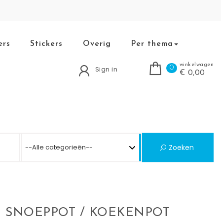
ers
Stickers
Overig
Per thema
winkelwagen
0
Sign in
€ 0,00
Se
Zoeken
 SNOEPPOT / KOEKENPOT