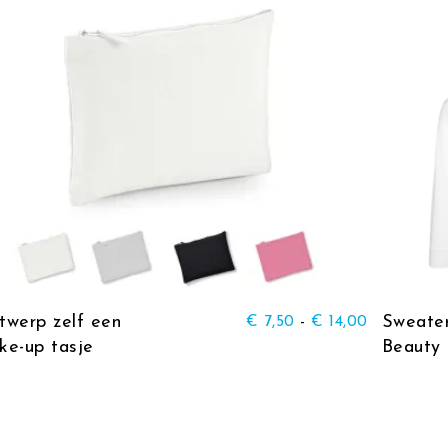
ere variaties. Deze optie kan gekozen worden op de productpagina
Dit product heeft meerdere variati
twerp zelf een
Prijsklasse
Sweate
€
7,50
-
€
14,00
ke-up tasje
Beauty 