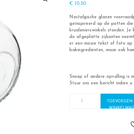
€
10,50
Nostalgische glazen voorraadpo
geïnspireerd op de potten di
kruidenierswinkels stonden. Je
de afgeplatte zijkanten neemt 
er een mooie tekst of foto op p
bakingrediënten, maar ook han
Snoep of andere opvulling is n
Stuur ons een bericht indien u 
Neuze neuze - snoeppot / koe
TOEVOEGEN
WINKELWA