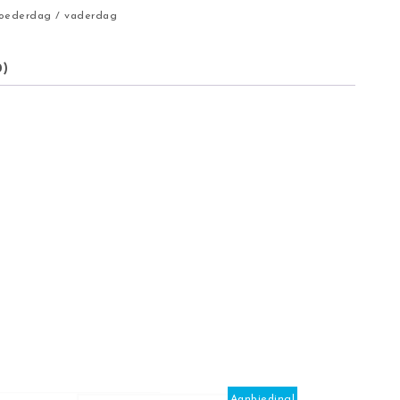
oederdag / vaderdag
0)
Aanbieding!