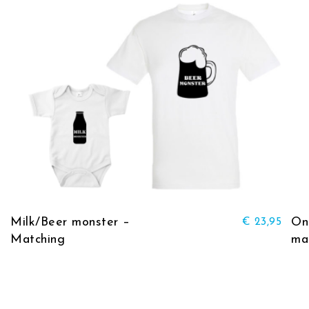
Dit product heeft meerd
Milk/Beer monster –
On
€
23,95
Matching
ma